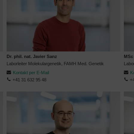
Dr. phil. nat. Javier Sanz
MSc 
Laborleiter Molekulargenetik, FAMH Med. Genetik
Labo
Kontakt per E-Mail
K
+41 31 632 95 48
+