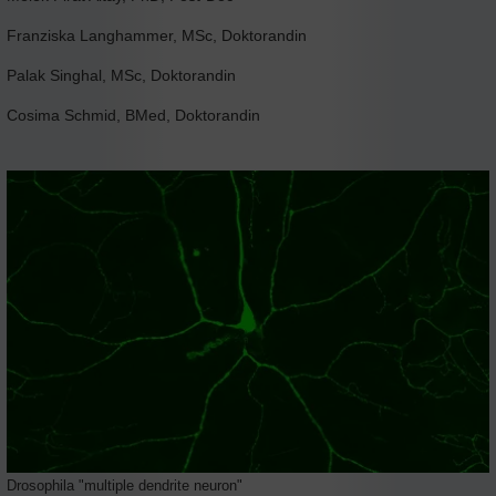
Franziska Langhammer, MSc, Doktorandin
Palak Singhal, MSc, Doktorandin
Cosima Schmid, BMed, Doktorandin
Drosophila "multiple dendrite neuron"