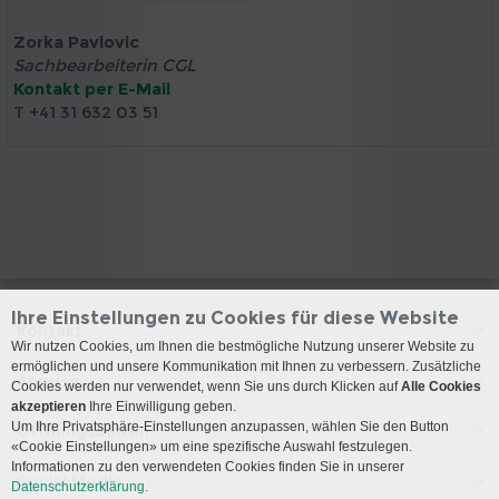
Zorka Pavlovic
Sachbearbeiterin CGL
Kontakt per E-Mail
T +41 31 632 03 51
Ihre Einstellungen zu Cookies für diese Website
Kontakt
Wir nutzen Cookies, um Ihnen die bestmögliche Nutzung unserer Website zu
ermöglichen und unsere Kommunikation mit Ihnen zu verbessern. Zusätzliche
Anreise
Cookies werden nur verwendet, wenn Sie uns durch Klicken auf
Alle Cookies
akzeptieren
Ihre Einwilligung geben.
Um Ihre Privatsphäre-Einstellungen anzupassen, wählen Sie den Button
Öffnungszeiten
«Cookie Einstellungen» um eine spezifische Auswahl festzulegen.
Informationen zu den verwendeten Cookies finden Sie in unserer
Social Media
Datenschutzerklärung.