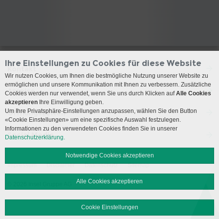
Ihre Einstellungen zu Cookies für diese Website
Kontakt
Wir nutzen Cookies, um Ihnen die bestmögliche Nutzung unserer Website zu
ermöglichen und unsere Kommunikation mit Ihnen zu verbessern. Zusätzliche
Anreise
Cookies werden nur verwendet, wenn Sie uns durch Klicken auf
Alle Cookies
akzeptieren
Ihre Einwilligung geben.
Um Ihre Privatsphäre-Einstellungen anzupassen, wählen Sie den Button
Öffnungszeiten
«Cookie Einstellungen» um eine spezifische Auswahl festzulegen.
Informationen zu den verwendeten Cookies finden Sie in unserer
Social Media
Datenschutzerklärung.
Notwendige Cookies akzeptieren
Impressum
Disclaimer
Datenschutz
Sitemap
Alle Cookies akzeptieren
© 2026 Insel Gruppe AG
Cookie Einstellungen