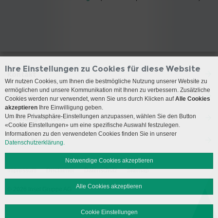
Ihre Einstellungen zu Cookies für diese Website
Kontakt
Wir nutzen Cookies, um Ihnen die bestmögliche Nutzung unserer Website zu
ermöglichen und unsere Kommunikation mit Ihnen zu verbessern. Zusätzliche
Anreise
Cookies werden nur verwendet, wenn Sie uns durch Klicken auf
Alle Cookies
akzeptieren
Ihre Einwilligung geben.
Um Ihre Privatsphäre-Einstellungen anzupassen, wählen Sie den Button
Öffnungszeiten
«Cookie Einstellungen» um eine spezifische Auswahl festzulegen.
Informationen zu den verwendeten Cookies finden Sie in unserer
Social Media
Datenschutzerklärung.
Notwendige Cookies akzeptieren
Impressum
Disclaimer
Datenschutz
Sitemap
Alle Cookies akzeptieren
© 2026 Insel Gruppe AG
Cookie Einstellungen