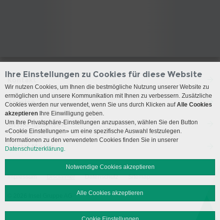
Ihre Einstellungen zu Cookies für diese Website
Kontakt
Wir nutzen Cookies, um Ihnen die bestmögliche Nutzung unserer Website zu
ermöglichen und unsere Kommunikation mit Ihnen zu verbessern. Zusätzliche
Anreise
Cookies werden nur verwendet, wenn Sie uns durch Klicken auf
Alle Cookies
akzeptieren
Ihre Einwilligung geben.
Um Ihre Privatsphäre-Einstellungen anzupassen, wählen Sie den Button
Öffnungszeiten
«Cookie Einstellungen» um eine spezifische Auswahl festzulegen.
Informationen zu den verwendeten Cookies finden Sie in unserer
Social Media
Datenschutzerklärung.
Notwendige Cookies akzeptieren
Impressum
Disclaimer
Datenschutz
Sitemap
Alle Cookies akzeptieren
© 2026 Insel Gruppe AG
Cookie Einstellungen