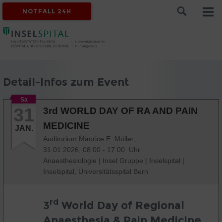
NOTFALL 24H
Detail-Infos zum Event
Sa
31
3rd WORLD DAY OF RA AND PAIN
MEDICINE
JAN.
Auditorium Maurice E. Müller,
31.01.2026, 08:00 - 17:00 Uhr
Anaesthesiologie
|
Insel Gruppe
|
Inselspital
|
Inselspital, Universitätsspital Bern
rd
3
World Day of Regional
Anaesthesia & Pain Medicine