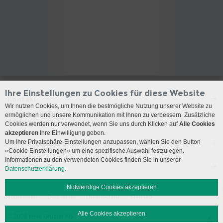
Ihre Einstellungen zu Cookies für diese Website
Kontakt
Wir nutzen Cookies, um Ihnen die bestmögliche Nutzung unserer Website zu
ermöglichen und unsere Kommunikation mit Ihnen zu verbessern. Zusätzliche
Anreise
Cookies werden nur verwendet, wenn Sie uns durch Klicken auf
Alle Cookies
akzeptieren
Ihre Einwilligung geben.
Um Ihre Privatsphäre-Einstellungen anzupassen, wählen Sie den Button
Öffnungszeiten
«Cookie Einstellungen» um eine spezifische Auswahl festzulegen.
Informationen zu den verwendeten Cookies finden Sie in unserer
Social Media
Datenschutzerklärung.
Notwendige Cookies akzeptieren
Impressum
Disclaimer
Datenschutz
Sitemap
Alle Cookies akzeptieren
© 2026 Insel Gruppe AG