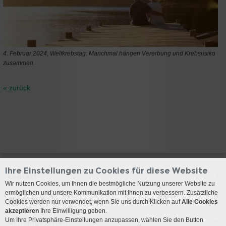
4. Februar 2024, Weltkrebstag: Manchmal hängen Vererbung und Krebsrisiko
zusammen.
« zurück
Ihre Einstellungen zu Cookies für diese Website
Kontakt
Wir nutzen Cookies, um Ihnen die bestmögliche Nutzung unserer Website zu
ermöglichen und unsere Kommunikation mit Ihnen zu verbessern. Zusätzliche
Anreise
Cookies werden nur verwendet, wenn Sie uns durch Klicken auf
Alle Cookies
akzeptieren
Ihre Einwilligung geben.
Um Ihre Privatsphäre-Einstellungen anzupassen, wählen Sie den Button
Öffnungszeiten